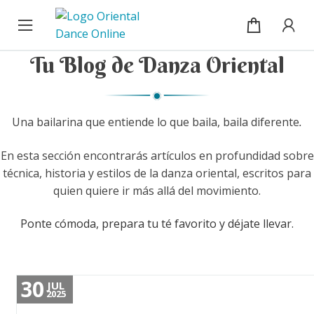
Cursos
Ir
Ir
a
al
la
contenido
Blog
Tu Blog de Danza Oriental
navegación
Sobre mí
Una bailarina que entiende lo que baila, baila diferente
.
Mi cuenta / Inicio de sesión
En esta sección encontrarás artículos en profundidad sobre
técnica, historia y estilos de la danza oriental, escritos para
quien quiere ir más allá del movimiento.
Ponte cómoda, prepara tu té favorito y déjate llevar.
30
JUL
2025