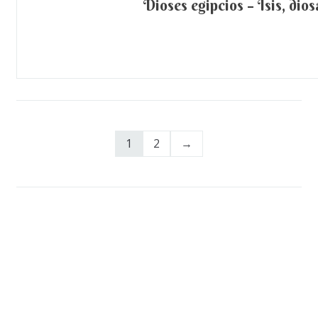
Dioses egipcios – Isis, dios
Paginación
1
2
de
entradas