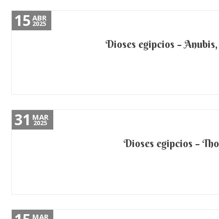
15
ABR
2025
Dioses egipcios – Anubis,
31
MAR
2025
Dioses egipcios – Thot
MAR