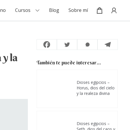
Mi cuenta / Inicio de sesión
ino
Cursos
Blog
Sobre mí
 y la
También te puede interesar...
Dioses egipcios –
Horus, dios del cielo
y la realeza divina
Dioses egipcios –
Seth, dios del caos y