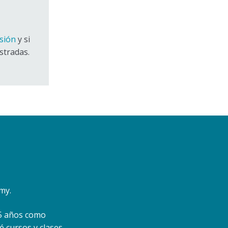
esión
y si
stradas.
my.
 25 años como
é cursos y clases