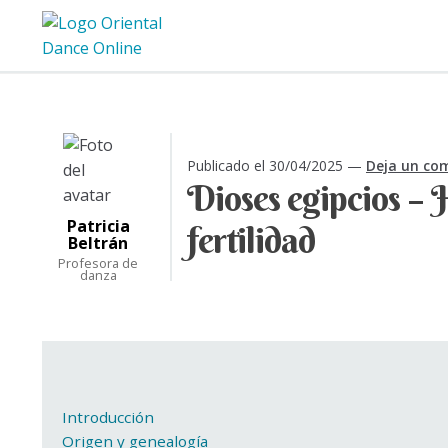
Ir
Ir
a
al
la
contenido
navegación
Publicado el
30/04/2025
—
Deja un co
Dioses egipcios – H
Patricia
fertilidad
Beltrán
Profesora de
danza
Introducción
Origen y genealogía