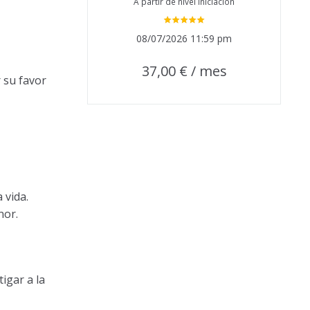
A partir de nivel iniciación
Valora
08/07/2026 11:59 pm
do en
5.00
de 5
37,00 € / mes
 su favor
 vida.
nor.
igar a la