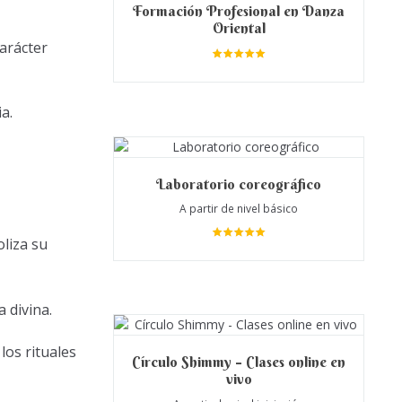
Formación Profesional en Danza
Oriental
carácter
Valora
do en
5.00
de 5
a.
Laboratorio coreográfico
A partir de nivel básico
oliza su
Valora
do en
5.00
de 5
 divina.
los rituales
Círculo Shimmy – Clases online en
vivo