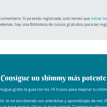
comentario. Si ya estás registrada, solo tienes que
iniciar s
 Además, hay una Biblioteca de cursos gratuitos para las regi
Consigue un shimmy más potente
nsigue gratis la guía con los 10 trucos para mejorar tu shim
ahí, te iré escribiendo con anécdotas y aprendizajes de mis
es, te haré pensar. Otras, te haré sonreír. También te ofrecer