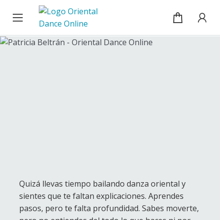
Cursos
Ir
Ir
a
al
la
contenido
Blog
navegación
Sobre mí
Mi cuenta / Inicio de sesión
Quizá llevas tiempo bailando danza oriental y
sientes que te faltan explicaciones. Aprendes
pasos, pero te falta profundidad. Sabes moverte,