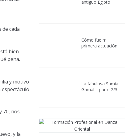
antiguo Egipto
s
s de cada
Cómo fue mi
primera actuación
está bien
qué pena.
ilia y motivo
La fabulosa Samia
n espectáculo
Gamal – parte 2/3
y 70, nos
uevo, y la