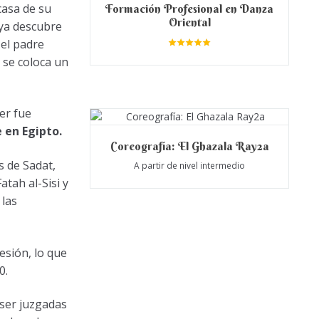
casa de su
Formación Profesional en Danza
Oriental
mya descubre
 el padre
Valora
 se coloca un
do en
5.00
de 5
er fue
 en Egipto.
Coreografía: El Ghazala Ray2a
s de Sadat,
A partir de nivel intermedio
tah al-Sisi y
 las
esión, lo que
0.
 ser juzgadas