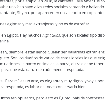
ntantes, por ejemplo, en 2018, la cantante Laila Amer fue 
 subir un vídeo suyo a las redes sociales cantando y bailand
cantante, Shyma, por aparecer en un videoclip en ropa inter
nas egipcias y más extranjeras, y no es de extrañar.
os en Egipto. Hay muchos
night clubs
, que son locales tipo dis
arina.
s y, siempre, están llenos. Suelen ser bailarinas extranjera
 gusto. Son los dueños de varios de estos locales los que exi
tuaciones se hacen encima de la barra, el traje debe tener p
a para que esta danza sea aún menos respetada.
al. Para mí, es un arte, es elegante y muy digno, y voy a pon
za respetada, es labor de todas conservarla bien.
ntos tan opuestos, pero esto es Egipto, país de contrastes