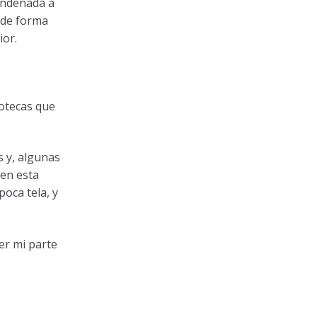
condenada a
o de forma
ior.
cotecas que
s y, algunas
gen esta
oca tela, y
er mi parte
.