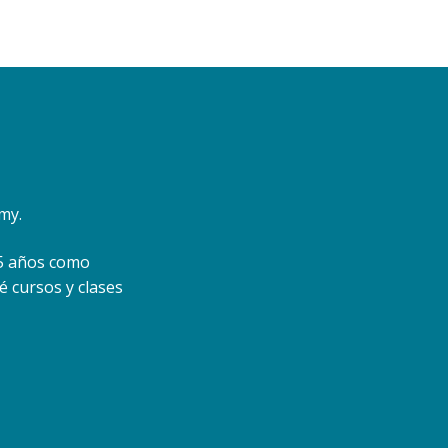
my.
 25 años como
é cursos y clases