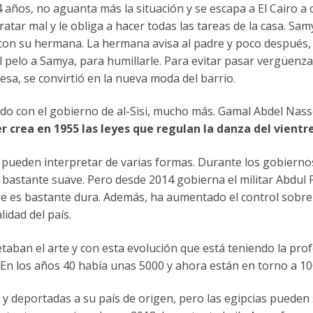
4 años, no aguanta más la situación y se escapa a El Cairo a 
ratar mal y le obliga a hacer todas las tareas de la casa. Sa
e con su hermana. La hermana avisa al padre y poco después,
l pelo a Samya, para humillarle. Para evitar pasar vergüenza
esa, se convirtió en la nueva moda del barrio.
odo con el gobierno de al-Sisi, mucho más. Gamal Abdel Nass
r crea en 1955 las leyes que regulan la danza del vientre
 pueden interpretar de varias formas. Durante los gobierno
stante suave. Pero desde 2014 gobierna el militar Abdul Fa
tre es bastante dura. Además, ha aumentado el control sobre
idad del país.
etaban el arte y con esta evolución que está teniendo la prof
 En los años 40 había unas 5000 y ahora están en torno a 10
s y deportadas a su país de origen, pero las egipcias pueden