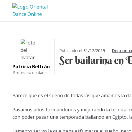
Ir
Ir
a
al
la
contenido
navegación
Publicado el
31/12/2019
—
Deja un 
Ser bailarina en 
Patricia Beltrán
Profesora de danza
Parece que es el sueño de todas las que amamos la dan
Pasamos años formándonos y mejorando la técnica, co
con poder pasar una temporada bailando en Egipto, la 
Lamento ser yo la que haga esfumarse el sueño, pero l