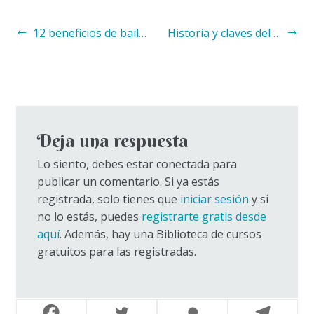
Navegación
Anterior:
Siguiente:
12 beneficios de bailar danza oriental
Historia y claves del estilo Shaabi
de
entradas
Deja una respuesta
Lo siento, debes estar conectada para
publicar un comentario. Si ya estás
registrada, solo tienes que
iniciar sesión
y si
no lo estás, puedes
registrarte gratis desde
aquí
. Además, hay una Biblioteca de cursos
gratuitos para las registradas.