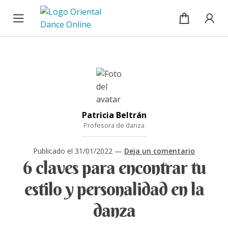
Cursos
Ir
Ir
a
al
la
contenido
Blog
navegación
Sobre mí
Mi cuenta / Inicio de sesión
Patricia Beltrán
Profesora de danza
Publicado el
31/01/2022
—
Deja un comentario
6 claves para encontrar tu
estilo y personalidad en la
danza