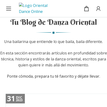
Cursos
Ir
Ir
a
al
la
contenido
Blog
Tu Blog de Danza Oriental
navegación
Sobre mí
Una bailarina que entiende lo que baila, baila diferente
.
Mi cuenta / Inicio de sesión
En esta sección encontrarás artículos en profundidad sobre
técnica, historia y estilos de la danza oriental, escritos para
quien quiere ir más allá del movimiento.
Ponte cómoda, prepara tu té favorito y déjate llevar.
31
DIC
2023