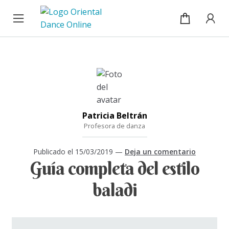
Cursos
Ir
Ir
a
al
la
contenido
Blog
navegación
Sobre mí
Mi cuenta / Inicio de sesión
Patricia Beltrán
Profesora de danza
Publicado el
15/03/2019
—
Deja un comentario
Guía completa del estilo
baladi