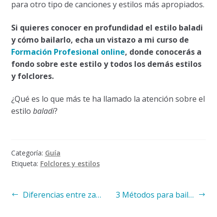
para otro tipo de canciones y estilos más apropiados.
Si quieres conocer en profundidad el estilo baladi
y cómo bailarlo, echa un vistazo a mi curso de
Formación Profesional online
, donde conocerás a
fondo sobre este estilo y todos los demás estilos
y folclores.
¿Qué es lo que más te ha llamado la atención sobre el
estilo
baladi
?
Categoría:
Guía
Etiqueta:
Folclores y estilos
Navegación
Anterior:
Siguiente:
Diferencias entre zaar y khaliji
3 Métodos para bailar de manera más creativa y variada
de