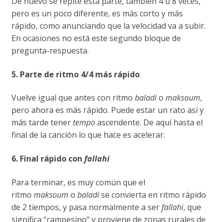
De nuevo se repite esta parte, también 4 u 8 veces,
pero es un poco diferente, es más corto y más
rápido, como anunciando que la velocidad va a subir.
En ocasiones no está este segundo bloque de
pregunta-respuesta.
5. Parte de ritmo 4/4 más rápido
Vuelve igual que antes con ritmo
baladi
o
maksoum
,
pero ahora es más rápido. Puede estar un rato así y
más tarde tener
tempo
ascendente. De aquí hasta el
final de la canción lo que hace es acelerar.
6. Final rápido con
fallahi
Para terminar, es muy común que el
ritmo
maksoum
o
baladi
se convierta en ritmo rápido
de 2 tiempos, y pasa normalmente a ser
fallahi
, que
significa “campesino” y proviene de zonas rurales de