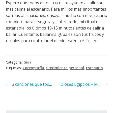
Espero que todos estos trucos te ayuden a salir con
más calma al escenario. Para mí, los más importantes
son: las afirmaciones, ensayar mucho con el vestuario
completo para ir segura y, sobre todo, mi ritual de
estar sola los últimos 10-15 minutos antes de salir a
bailar. Cuéntame, bailarina. ¿Cuáles son tus trucos y
rituales para controlar el miedo escénico? Te leo.
Categoría:
Guía
Etiquetas:
Coreografía
,
Crecimiento personal
,
Escenario
Navegación
Anterior:
Siguiente:
3 canciones que toda bailarina de danza oriental debería conocer
Dioses Egipcios – Mitología egipcia
de
entradas