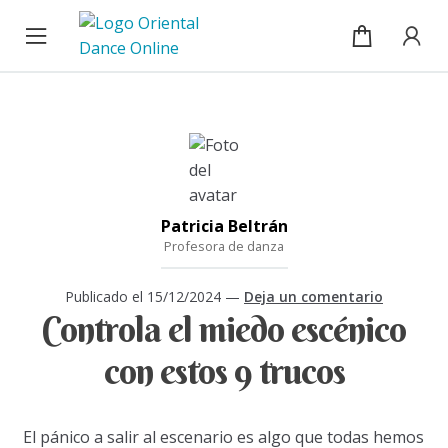
Cursos
Ir
Ir
a
al
la
contenido
Blog
navegación
Sobre mí
Mi cuenta / Inicio de sesión
Patricia Beltrán
Profesora de danza
Publicado el
15/12/2024
—
Deja un comentario
Controla el miedo escénico
con estos 9 trucos
El pánico a salir al escenario es algo que todas hemos