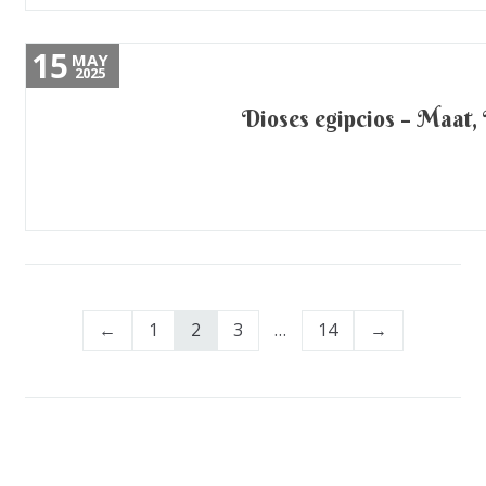
15
MAY
2025
Dioses egipcios – Maat, 
Paginación
1
2
3
…
14
de
entradas