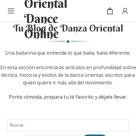
Cursos
Ir
Ir
a
al
la
contenido
Blog
Tu Blog de Danza Oriental
navegación
Sobre mí
Una bailarina que entiende lo que baila, baila diferente
.
Mi cuenta / Inicio de sesión
En esta sección encontrarás artículos en profundidad sobre
técnica, historia y estilos de la danza oriental, escritos para
quien quiere ir más allá del movimiento.
Ponte cómoda, prepara tu té favorito y déjate llevar.