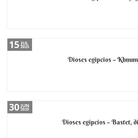
15
JUL
2025
Dioses egipcios – Khnum,
30
JUN
2025
Dioses egipcios – Bastet, di