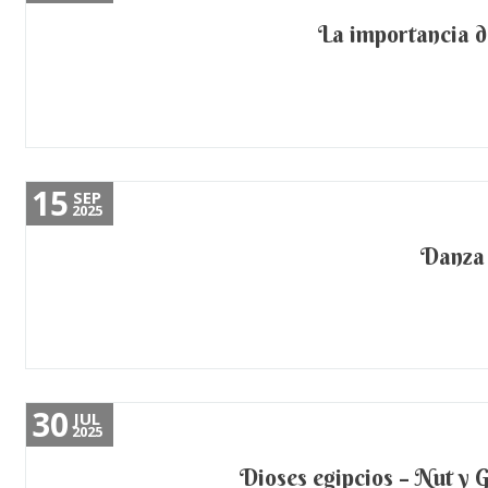
La importancia de
15
SEP
2025
Danza 
30
JUL
2025
Dioses egipcios – Nut y Ge