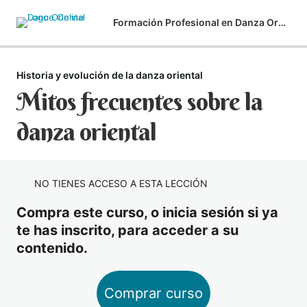
Formación Profesional en Danza Oriental Módulo 1
Historia y evolución de la danza oriental
Empieza por aquí
Mitos frecuentes sobre la
2 lecciones
Bienvenida
El Método Arcoíris
danza oriental
1 lección
Diplomas / titulaciones
Las 7 partes del Método Arcoíris
Mi misión
1 lección
Mi misión en la danza oriental
Técnica – Postura correcta
NO TIENES ACCESO A ESTA LECCIÓN
1 lección
Colocación del cuerpo
Técnica – Ejes de la cadera
Compra este curso, o inicia sesión si ya
1 lección
te has inscrito, para acceder a su
Los 3 ejes de la cadera
Técnica – Movimientos horizontales
contenido.
2 lecciones
Desplazamiento horizontal y golpes laterales
Técnica – Cabeza y ojos
Comprar curso
3 lecciones
Péndulo y golpe horizontal amplio
Movimientos de cabeza