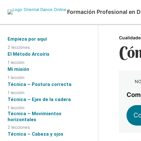
Formación Profesional en D
Cualidades
Empieza por aquí
Cóm
2 lecciones
Bienvenida
El Método Arcoíris
1 lección
Diplomas / titulaciones
Las 7 partes del Método Arcoíris
Mi misión
1 lección
NO
Mi misión en la danza oriental
Técnica – Postura correcta
1 lección
Comp
Colocación del cuerpo
Técnica – Ejes de la cadera
1 lección
Técnica – Movimientos
Los 3 ejes de la cadera
Co
horizontales
2 lecciones
Desplazamiento horizontal y golpes
Técnica – Cabeza y ojos
laterales