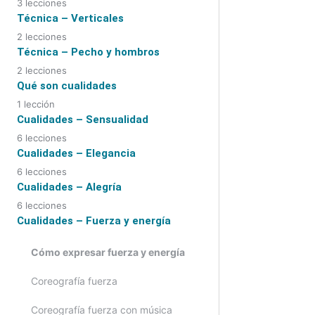
3 lecciones
Movimientos de cabeza
Técnica – Verticales
Péndulo y golpe horizontal amplio
2 lecciones
Movimientos de ojos
Verticales en el sitio y desplazados
Técnica – Pecho y hombros
abajo y arriba
2 lecciones
Combinaciones
Pecho
Qué son cualidades
Verticales delante, detrás,
variaciones y combinaciones
1 lección
Hombros
Mi estudio personal sobre las
Cualidades – Sensualidad
emociones de la música árabe
6 lecciones
Cómo expresar sensualidad
Cualidades – Elegancia
6 lecciones
Coreografía primera parte
Cómo expresar elegancia
Cualidades – Alegría
6 lecciones
Coreografía primera parte con
Coreografía primera parte
Cómo expresar alegría
Cualidades – Fuerza y energía
música
Coreografía primera parte con
Coreografía primera parte
Coreografía segunda parte
Cómo expresar fuerza y energía
música
Coreografía primera parte con
Coreografía segunda parte con
Coreografía fuerza
Coreografía segunda parte
música
música
Coreografía fuerza con música
Coreografía segunda parte con