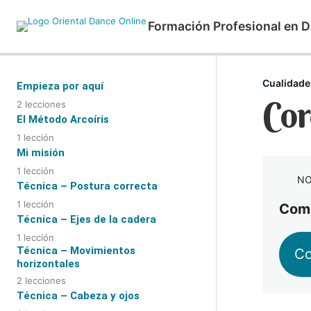
Formación Profesional en D
Cualidade
Empieza por aquí
Cor
2 lecciones
Bienvenida
El Método Arcoíris
1 lección
Diplomas / titulaciones
Las 7 partes del Método Arcoíris
Mi misión
1 lección
NO
Mi misión en la danza oriental
Técnica – Postura correcta
1 lección
Comp
Colocación del cuerpo
Técnica – Ejes de la cadera
1 lección
Técnica – Movimientos
Los 3 ejes de la cadera
Co
horizontales
2 lecciones
Desplazamiento horizontal y golpes
Técnica – Cabeza y ojos
laterales