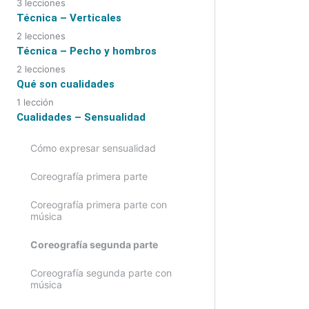
3 lecciones
Movimientos de cabeza
Técnica – Verticales
Péndulo y golpe horizontal amplio
2 lecciones
Movimientos de ojos
Verticales en el sitio y desplazados
Técnica – Pecho y hombros
abajo y arriba
2 lecciones
Combinaciones
Pecho
Qué son cualidades
Verticales delante, detrás,
variaciones y combinaciones
1 lección
Hombros
Mi estudio personal sobre las
Cualidades – Sensualidad
emociones de la música árabe
Cómo expresar sensualidad
Coreografía primera parte
Coreografía primera parte con
música
Coreografía segunda parte
Coreografía segunda parte con
música