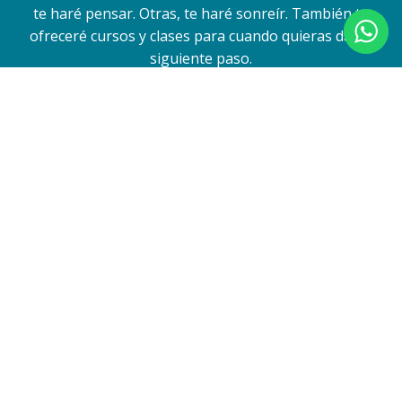
te haré pensar. Otras, te haré sonreír. También te
ofreceré cursos y clases para cuando quieras dar el
siguiente paso.
Apúntate aquí para recibir la guía:
Para cumplir con el Reglamento General de Protección de Datos y
garantizar el tratamiento adecuado de tus datos, debes leer y aceptar
la
política de privacidad
. Tus datos serán almacenados en Sender,
proveedor de email marketing que cumple con el RGPD, garantizando
su tratamiento de forma segura y conforme a la ley.