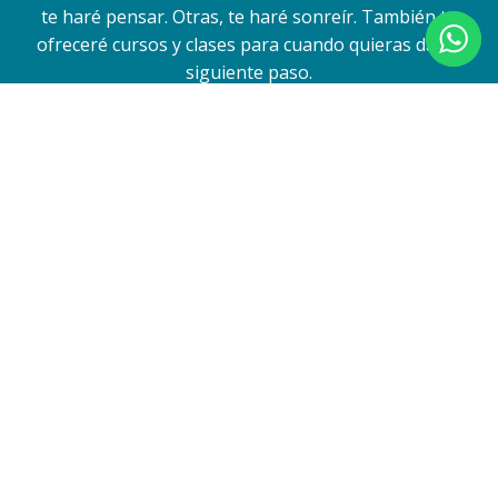
te haré pensar. Otras, te haré sonreír. También te
ofreceré cursos y clases para cuando quieras dar el
siguiente paso.
Apúntate aquí para recibir la guía:
Para cumplir con el Reglamento General de Protección de Datos y
garantizar el tratamiento adecuado de tus datos, debes leer y aceptar
la
política de privacidad
. Tus datos serán almacenados en Sender,
proveedor de email marketing que cumple con el RGPD, garantizando
su tratamiento de forma segura y conforme a la ley.