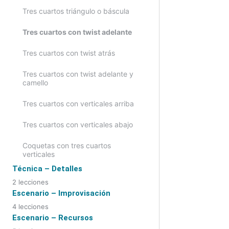
Círculos y puentes
Tres cuartos triángulo o báscula
Drop con puente y con twist
Tres cuartos con twist adelante
Drop para ritmo baladi
Tres cuartos con twist atrás
Drop para ritmo saidi
Tres cuartos con twist adelante y
camello
Tres cuartos con verticales arriba
Tres cuartos con verticales abajo
Coquetas con tres cuartos
verticales
Técnica – Detalles
2 lecciones
Pies
Escenario – Improvisación
4 lecciones
Brazos
Cuándo usar la improvisación
Escenario – Recursos