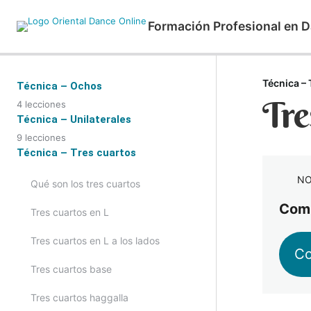
Formación Profesional en D
Técnica – 
Técnica – Ochos
Tre
4 lecciones
Primer ocho, segundo, tercero y
Técnica – Unilaterales
cuarto
9 lecciones
Acentos arriba y abajo
Técnica – Tres cuartos
Quinto ocho, sexto y séptimo
Drop con patada
NO
Qué son los tres cuartos
Desplazamientos primer y segundo
ocho
Comp
Drop con patada girando, abriendo
Tres cuartos en L
y cerrando
Desplazamiento tercer y cuarto
ocho
Tres cuartos en L a los lados
Drop con patada con el pie delante
Co
y detrás
Tres cuartos base
Drop con patada desplazado
Tres cuartos haggalla