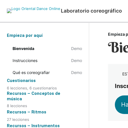
Laboratorio coreográfico
Empieza p
Empieza por aquí
Bie
Bienvenida
Demo
Instrucciones
Demo
Qué es coreografiar
Demo
ES
Cuestionarios
Insc
6 lecciones, 6 cuestionarios
Recursos – Conceptos de
Conceptos de música
música
Ha
Ritmos
8 lecciones
Por qué es importante aprender
Recursos – Ritmos
música
Instrumentos
27 lecciones
Introducción
Recursos – Instrumentos
Melodía, armonía y ritmo