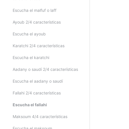
Cómo se combinan
Escucha el malfuf o laff
Compás, ciclo y tiempos
Ayoub 2/4 características
Figuras musicales
Escucha el ayoub
Tipos de compás
Karatchi 2/4 características
Escucha el karatchi
Aadany o saudí 2/4 características
Escucha el aadany o saudí
Fallahi 2/4 características
Escucha el fallahi
Maksoum 4/4 características
Escucha el maksoum