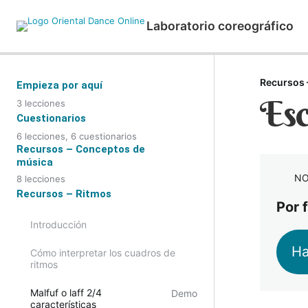
Laboratorio coreográfico
Recursos 
Empieza por aquí
Esc
3 lecciones
Bienvenida
Cuestionarios
6 lecciones, 6 cuestionarios
Instrucciones
Recursos – Conceptos de
Conceptos de música
música
Qué es coreografiar
Ritmos
NO
8 lecciones
Por qué es importante aprender
Recursos – Ritmos
música
Por 
Instrumentos
Introducción
Melodía, armonía y ritmo
La orquesta árabe
Ha
Cómo interpretar los cuadros de
Instrumentos que hacen el ritmo
Rutina oriental o mejancé
ritmos
Instrumentos que hacen la melodía
Creación de coreografías
Malfuf o laff 2/4
Demo
características