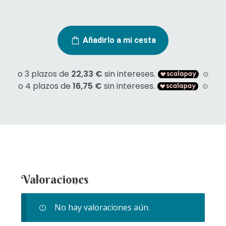
precio
precio
C
original
actual
u
era:
es:
r
Añadirlo a mi cesta
77,00 €.
73,15 €.
s
o
d
e
v
e
l
o
n
i
v
e
Valoraciones
l
4
No hay valoraciones aún.
-
E