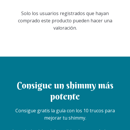
s
t
Solo los usuarios registrados que hayan
i
comprado este producto pueden hacer una
l
valoración.
o
s
Consigue un shimmy más
potente
Consigue gratis la guía con los 10 trucos para
mejorar tu shimmy.