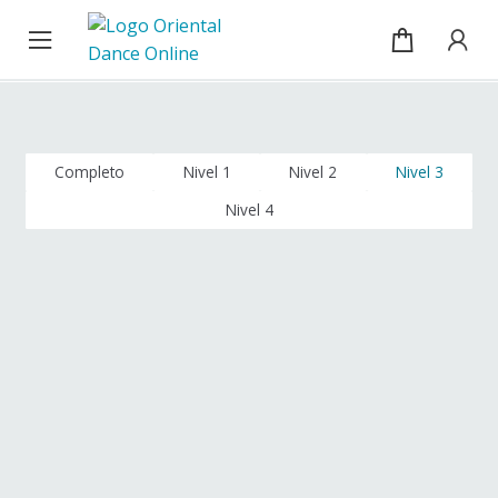
Cursos
Ir
Ir
a
al
la
contenido
Blog
navegación
Sobre mí
Completo
Nivel 1
Nivel 2
Nivel 3
Nivel 4
Mi cuenta / Inicio de sesión