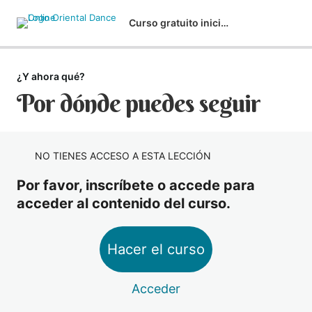
Curso gratuito iniciación
¿Y ahora qué?
Empieza por aquí
Por dónde puedes seguir
1 lección
Bienvenida
Calentamiento
1 lección
Calentamiento con música
Colocación correcta del cuerpo
NO TIENES ACCESO A ESTA LECCIÓN
1 lección
Postura básica
Camello
Por favor, inscríbete o accede para
2 lecciones
acceder al contenido del curso.
Explicación camello
Paso punta
2 lecciones
Camello con música
Explicación paso punta
Golpes de cadera
Hacer el curso
2 lecciones
Paso punta con música
Explicación golpes de cadera
Shimmy
Acceder
2 lecciones
Golpes de cadera con música
Explicación shimmy