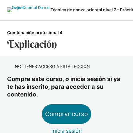
Combinación profesional 4
Introducción
Explicación
1 lección
Calentamiento y relax final
4 lecciones
Combinación básico
NO TIENES ACCESO A ESTA LECCIÓN
11 lecciones
Combinación Intermedio
Compra este curso, o inicia sesión si ya
12 lecciones
te has inscrito, para acceder a su
Combinación avanzada 1
contenido.
2 lecciones
Combinación avanzada 2
Comprar curso
2 lecciones
Combinación profesional 1
2 lecciones
Inicia sesión