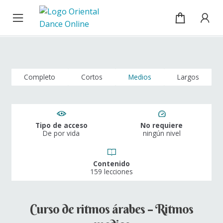
Cursos
Ir
Ir
a
al
la
contenido
Blog
navegación
Sobre mí
Completo
Cortos
Medios
Largos
Mi cuenta / Inicio de sesión
Tipo de acceso
No requiere
De por vida
ningún nivel
Contenido
159 lecciones
Curso de ritmos árabes – Ritmos